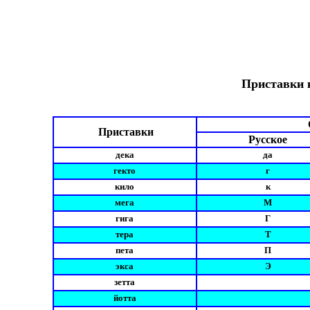
Приставки 
Приставки
Русское
дека
да
гекто
г
кило
к
мега
М
гига
Г
тера
Т
пета
П
экса
Э
зетта
йoттa