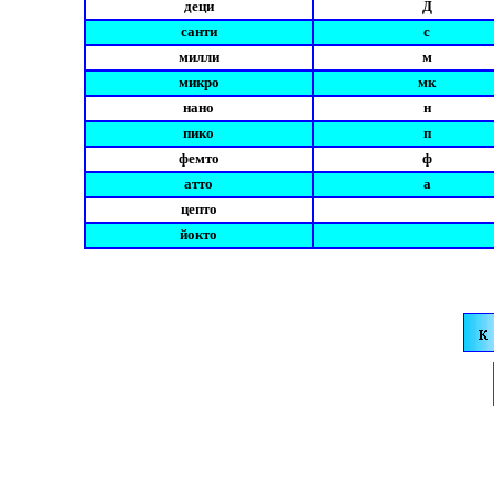
деци
Д
санти
с
милли
м
микро
мк
нано
н
пико
п
фемто
ф
атто
а
цепто
йoкто